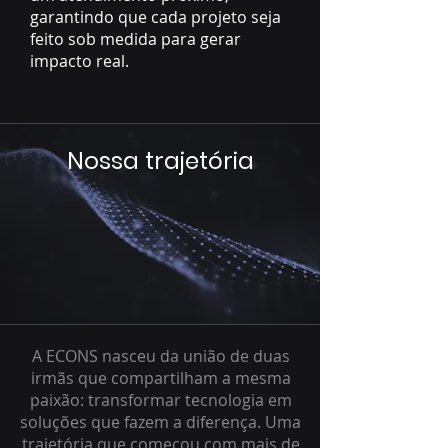
garantindo que cada projeto seja
feito sob medida para gerar
impacto real.
Nossa trajetória
A ECONS nasceu da união de duas
irmãs que compartilham a mesma
paixão: transformar tecnologia em
soluções que fazem a diferença. Uma
trajetória que começou com mais de