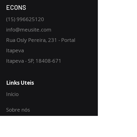
ECONS
(15) 996625120
info@meusite.com
Rua Osly Pereira, 231 - Portal
Itapeva
Itapeva - SP,
18408-671
Links Uteis
Início
Sobre nós
Serviços